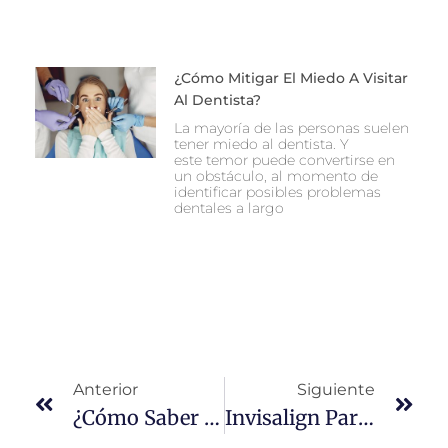
¿Cómo Mitigar El Miedo A Visitar
Al Dentista?
La mayoría de las personas suelen
tener miedo al dentista. Y
este temor puede convertirse en
un obstáculo, al momento de
identificar posibles problemas
dentales a largo
Anterior
Siguiente
¿Cómo Saber Si Tu Hijo Necesita Ortopedia Dentofacial?
Invisalign Para Adolescentes: Una Alternativa Moderna Y Cómoda Para La Sonrisa